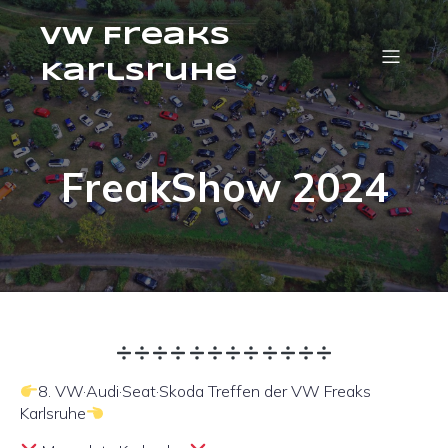
VW Freaks
Karlsruhe
FreakShow 2024
8. VW·Audi·Seat·Skoda Treffen der VW Freaks
Karlsruhe